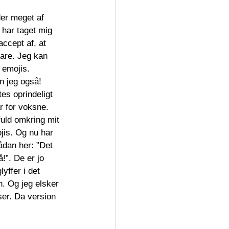
der meget af 
 har taget mig 
n accept af, at 
bare. Jeg kan 
e emojis.
n jeg også! 
es oprindeligt 
ar for voksne. 
uld omkring mit 
jis. Og nu har 
ådan her: ”Det 
̊!”. De er jo 
yffer i det 
. Og jeg elsker 
ser. Da version 