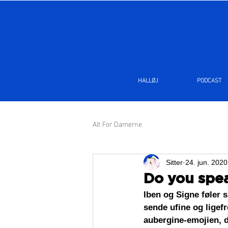
HALLØJ
PODCAST
Alt For Damerne
Sitter
24. jun. 2020
Do you spe
Iben og Signe føler s
sende ufine og ligef
aubergine-emojien, d