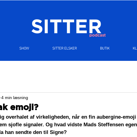
SHOW
SITTER ELSKER
BUTIK
K
4 min læsning
ak emoji?
ig overhalet af virkeligheden, når en fin aubergine-emoji 
rem sjofle signaler. Og hvad vidste Mads Steffensen egen
a han sendte den til Signe? 