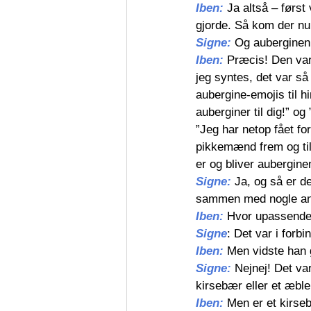
Iben: 
Ja altså – førs
gjorde. Så kom der n
Signe: 
Og auberginen
Iben: 
Præcis! Den var 
jeg syntes, det var sa
aubergine-emojis til h
auberginer til dig!” og
”Jeg har netop fået f
pikkemænd frem og tilb
er og bliver aubergine
Signe: 
Ja, og så er d
sammen med nogle and
Iben: 
Hvor upassend
Signe
: Det var i forb
Iben: 
Men vidste han 
Signe: 
Nejnej! Det var
kirsebær eller et æble 
Iben: 
Men er et kirseb