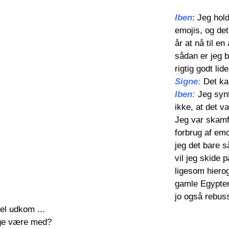
Iben
: Jeg hol
emojis, og det
år at nå til e
sådan er jeg 
rigtig godt lid
Signe: 
Det ka
Iben: 
Jeg synt
ikke, at det v
Jeg var skamf
forbrug af emo
jeg det bare s
vil jeg skide pa
ligesom hierogl
gamle Egypten
jo også rebus
el udkom ... 
ige være med?