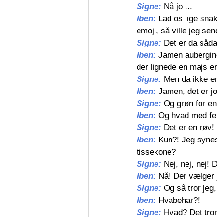
Signe: 
Nå jo ...
Iben: 
Lad os lige snak
emoji, så ville jeg s
Signe: 
Det er da så
Iben: 
Jamen aubergine
der lignede en majs e
Signe: 
Men da ikke e
Iben: 
Jamen, det er jo
Signe: 
Og grøn for en
Iben: 
Og hvad med fe
Signe: 
Det er en røv!
Iben: 
Kun?! Jeg synes
tissekone?
Signe: 
Nej, nej, nej! 
Iben: 
Nå! Der vælger 
Signe: 
Og så tror jeg
Iben: 
Hvabehar?!
Signe: 
Hvad? Det tror