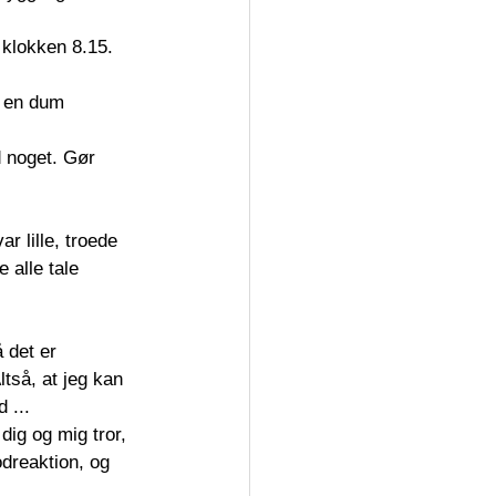
 klokken 8.15. 
r en dum 
d noget. Gør 
r lille, troede 
 alle tale 
 det er 
så, at jeg kan 
 ... 
dig og mig tror, 
odreaktion, og 