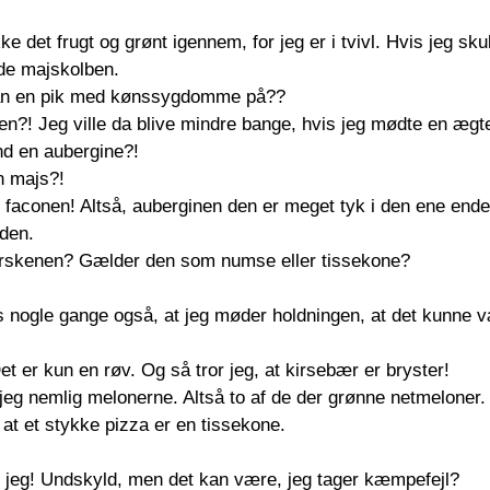
ke det frugt og grønt igennem, for jeg er i tvivl. Hvis jeg sku
ende majskolben.
dan en pik med kønssygdomme på??
n?! Jeg ville da blive mindre bange, hvis jeg mødte en ægt
nd en aubergine?! 
n majs?!
 faconen! Altså, auberginen den er meget tyk i den ene ende 
den.
rskenen? Gælder den som numse eller tissekone?
 nogle gange også, at jeg møder holdningen, at det kunne 
Det er kun en røv. Og så tror jeg, at kirsebær er bryster!
jeg nemlig melonerne. Altså to af de der grønne netmeloner.
, at et stykke pizza er en tissekone.
 jeg! Undskyld, men det kan være, jeg tager kæmpefejl? 