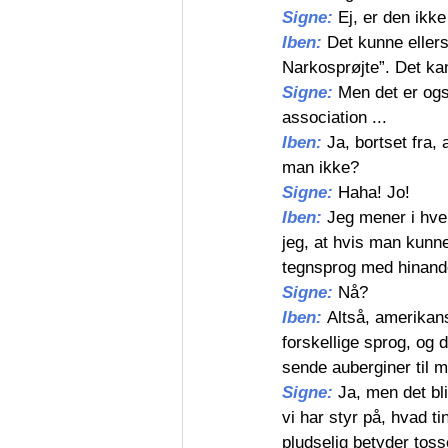
Signe: 
Ej, er den ikke 
Iben: 
Det kunne ellers
Narkosprøjte”. Det kan
Signe: 
Men det er ogs
association ...
Iben: 
Ja, bortset fra,
man ikke?
Signe: 
Haha! Jo!
Iben: 
Jeg mener i hver
jeg, at hvis man kunne
tegnsprog med hinande
Signe: 
Nå?
Iben: 
Altså, amerikan
forskellige sprog, og 
sende auberginer til m
Signe: 
Ja, men det bli
vi har styr på, hvad 
pludselig betyder toss