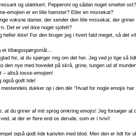
eressant og ulækkert. Pepperoni og sådan noget smeltet ost?
ne-emojien er en lille hamster? Eller en missekat?
ange voksne damer, der sender den lille missekat, der griner
rn. Det er vel ikke noget sjofelt?
eg heller ikke! For den bruger jeg i hvert fald meget, så det vi
 et tillægsspørgsmål...
 glad for, at du spørger mig om det her. Jeg ved jo lige så lid
jo den nye med hovedet på skrå, grine, tungen ud af munden
t – altså tosse-emojien!
 også godt lide! 
mestendels dukker op i den dér ”Hvad for nogle emojis har 
e, at du griner af mit sprog omkring emojis! Jeg forsøger at 
g ved, at der er flere end os derude, som er i tvivl! 
mpel også godt lide kanylen med blod. Men den er lidt for uh