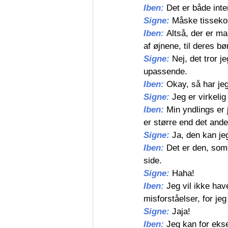
Iben: 
Det er både int
Signe: 
Måske tisseko
Iben: 
Altså, der er m
af øjnene, til deres bø
Signe: 
Nej, det tror j
upassende.
Iben: 
Okay, så har jeg
Signe: 
Jeg er virkelig
Iben: 
Min yndlings er 
er større end det ande
Signe: 
Ja, den kan jeg
Iben: 
Det er den, som 
side.
Signe: 
Haha!
Iben: 
Jeg vil ikke hav
misforståelser, for je
Signe: 
Jaja! 
Iben: 
Jeg kan for ekse