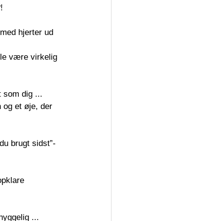
!
 med hjerter ud 
lle være virkelig 
t som dig ...
 og et øje, der 
du brugt sidst”-
opklare 
yggelig ...