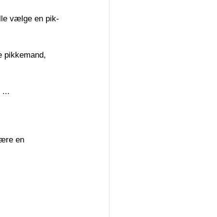
lle vælge en pik-
e pikkemand, 
...
være en 
 