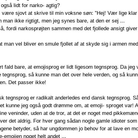
også lidt for narko- agtig? 
 være sjovt at skrive til min voksne søn: ”Hej! Vær lige klar
 man ikke rigtigt, men jeg synes bare, at den er sej ...
å, fordi narkosprøjten sammen med det fjollede ansigt give
 at man vel bliver en smule fjollet af at skyde sig i armen me
t fald bare, at emojisprog er lidt ligesom tegnsprog. Da jeg va
 tegnsprog, så kunne man det over hele verden, og så kunne
n. Det passer ikke!
sk tegnsprog er radikalt anderledes end dansk tegnsprog. Så
det kunne jeg også godt drømme om, at emoji- sproget var! Alt
ine veninder, uden at de tror, at det er noget med pikkemænd
ver det aldrig. For hver gang sådan nogle gamle idioter som 
tingene betyder, så har ungdommen jo behov for at lave en m
e-emojien noget helt andet ...