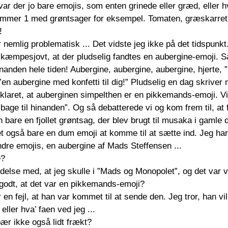
t var der jo bare emojis, som enten grinede eller græd, eller 
ummer 1 med grøntsager for eksempel. Tomaten, græskarret 
!
nemlig problematisk ... Det vidste jeg ikke på det tidspunkt
̊ kæmpesjovt, at der pludselig fandtes en aubergine-emoji. Sa
inanden hele tiden! Aubergine, aubergine, aubergine, hjerte, 
 ”en aubergine med konfetti til dig!” Pludselig en dag skriver
orklaret, at auberginen simpelthen er en pikkemands-emoji. Vi
age til hinanden”. Og så debatterede vi og kom frem til, at f
n bare en fjollet grøntsag, der blev brugt til musaka i gamle 
et også bare en dum emoji at komme til at sætte ind. Jeg har
re emojis, en aubergine af Mads Steffensen ...
e?
indelse med, at jeg skulle i ”Mads og Monopolet”, og det var vi
godt, at det var en pikkemands-emoji? 
 en fejl, at han var kommet til at sende den. Jeg tror, han vi
eller hva’ faen ved jeg ...
ær ikke også lidt frækt? 