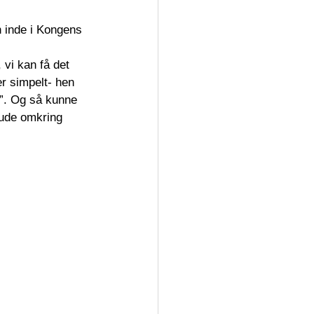
n inde i Kongens 
vi kan få det 
er simpelt- hen 
”. Og så kunne 
 ude omkring 