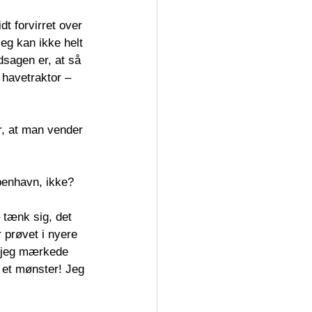
idt forvirret over 
jeg kan ikke helt 
sagen er, at så 
 havetraktor – 
er, at man vender 
øbenhavn, ikke?
tænk sig, det 
 prøvet i nyere 
g jeg mærkede 
 et mønster! Jeg 