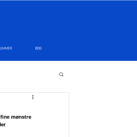
LUMMER
BOG
 fine mønstre 
der 