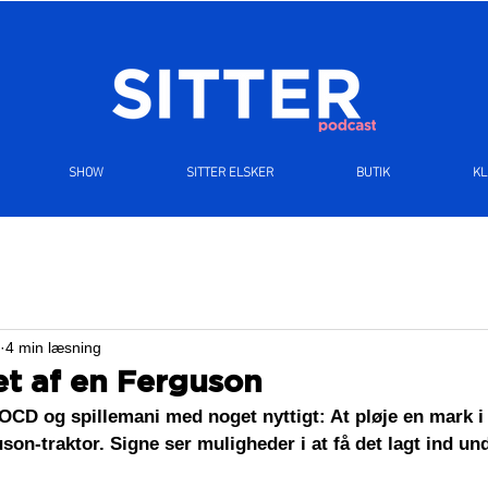
SHOW
SITTER ELSKER
BUTIK
K
4 min læsning
let af en Ferguson
OCD og spillemani med noget nyttigt: At pløje en mark i
n-traktor. Signe ser muligheder i at få det lagt ind un