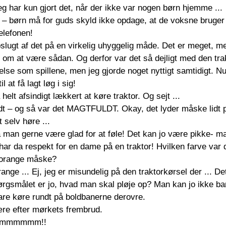
jeg har kun gjort det, når der ikke var nogen børn hjemme ...
t – børn må for guds skyld ikke opdage, at de voksne bruger f
telefonen!
slugt af det på en virkelig uhyggelig måde. Det er meget, 
 om at være sådan. Og derfor var det så dejligt med den tra
se som spillene, men jeg gjorde noget nyttigt samtidigt. Nu
 at få lagt løg i sig!
 helt afsindigt lækkert at køre traktor. Og sejt ... 
fedt – og så var det MAGTFULDT. Okay, det lyder måske lidt
t selv høre ...
 man gerne være glad for at føle! Det kan jo være pikke- ma
har da respekt for en dame på en traktor! Hvilken farve var
orange måske?
ange ... Ej, jeg er misundelig på den traktorkørsel der ... De
gsmålet er jo, hvad man skal pløje op? Man kan jo ikke bare
are køre rundt på boldbanerne derovre.
ære efter mørkets frembrud.
oommmmmmm!!