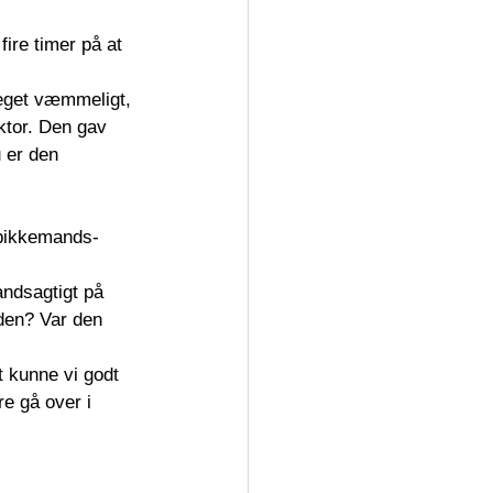
ire timer på at 
meget væmmeligt, 
ktor. Den gav 
 er den 
 pikkemands-
ndsagtigt på 
 den? Var den 
t kunne vi godt 
 gå over i 