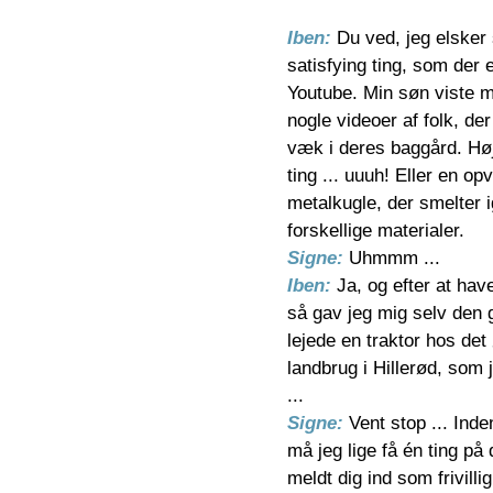
Iben: 
Du ved, jeg elsker 
satisfying ting, som der 
Youtube. Min søn viste mi
nogle videoer af folk, der
væk i deres baggård. Høj
ting ... uuuh! Eller en op
metalkugle, der smelter 
forskellige materialer. 
Signe: 
Uhmmm ...
Iben: 
Ja, og efter at hav
så gav jeg mig selv den 
lejede en traktor hos det
landbrug i Hillerød, som j
...
Signe: 
Vent stop ... Inde
må jeg lige få én ting pa
meldt dig ind som frivilli