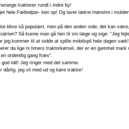
enorange traktorer rundt i indre by!
øjet hele Fælledpar- ken op! Og lavet lækre mønstre i mulde
kke blive så populært, men på den anden side; det kan være, 
iatrien? Så kunne man gå hen til sin læge og sige: ”Jeg fejl
 jeg kommer til at sidde at spille mobilspil hele dagen væk!
erer da lige ni timers traktorkørsel, der er en gammel mark
 en ordentlig gang fræs”.
en god idé! Jeg ringer med det samme.
r dårlig, jeg vil med ud og køre traktor!