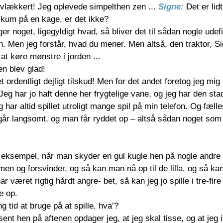
røvlækkert! Jeg oplevede simpelthen zen ... 
Signe: 
Det er lid
kum på en kage, er det ikke?
ager noget, ligegyldigt hvad, så bliver det til sådan nogle udef
. Men jeg forstår, hvad du mener. Men altså, den traktor, Si
at køre mønstre i jorden ...
n blev glad!
 ordentligt dejligt tilskud! Men for det andet foretog jeg mig 
Jeg har jo haft denne her frygtelige vane, og jeg har den stad
g har altid spillet utroligt mange spil på min telefon. Og fælle
t går langsomt, og man får ryddet op – altså sådan noget s
r eksempel, når man skyder en gul kugle hen på nogle andre 
men og forsvinder, og så kan man nå op til de lilla, og så ka
ar været rigtig hårdt angre- bet, så kan jeg jo spille i tre-fire
e op.
g tid at bruge på at spille, hva’?
sent hen på aftenen opdager jeg, at jeg skal tisse, og at jeg i