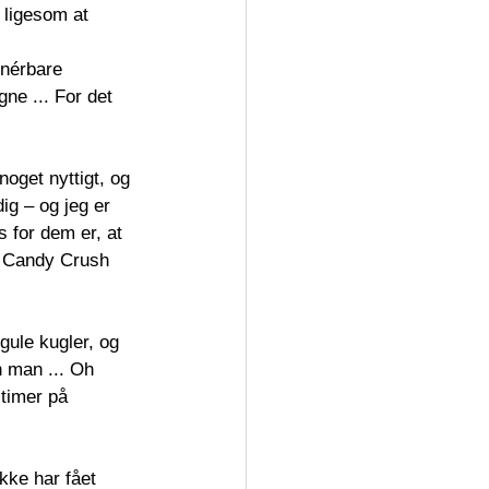
t ligesom at 
inérbare 
gne ... For det 
noget nyttigt, og 
ig – og jeg er 
s for dem er, at 
om Candy Crush 
gule kugler, og 
n man ... Oh 
 timer på 
kke har fået 