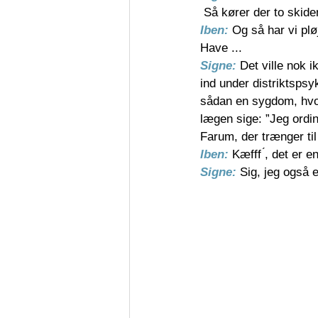
 Så kører der to skid
Iben: 
Og så har vi pl
Have ...
Signe: 
Det ville nok i
ind under distriktspsyk
sådan en sygdom, hvor
lægen sige: ”Jeg ordin
Farum, der trænger til
Iben: 
Kæfff ́, det er 
Signe: 
Sig, jeg også e