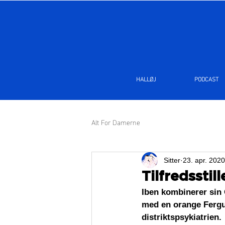
HALLØJ
PODCAST
Alt For Damerne
Sitter
23. apr. 2020
Tilfredsstil
Iben kombinerer sin 
med en orange Ferguso
distriktspsykiatrien. 