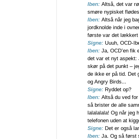
Iben: 
Altså, det var 
smøre nypisket flødes
Iben: 
Altså når jeg b
jordknolde inde i ovnen
første var det lækkert 
Signe: 
Uuuh, OCD-Ibe
Iben: 
Ja, OCD’en fik et
det var et nyt aspekt: 
skør på det punkt – je
de ikke er på tid. De
og Angry Birds... 
Signe: 
Ryddet op?
Iben: 
Altså du ved fo
så brister de alle sam
lalalalala! Og når jeg h
telefonen uden at kigg
Signe: 
Det er også lan
Iben: 
Ja. Og så først 