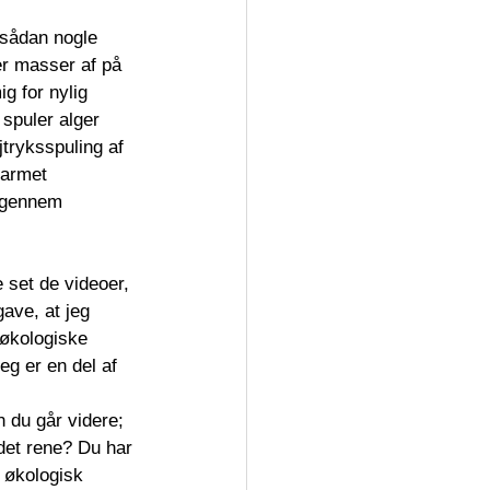
sådan nogle 
er masser af på 
g for nylig 
 spuler alger 
tryksspuling af 
varmet 
igennem 
e set de videoer, 
gave, at jeg 
 økologiske 
eg er en del af 
n du går videre; 
̊ det rene? Du har 
g økologisk 