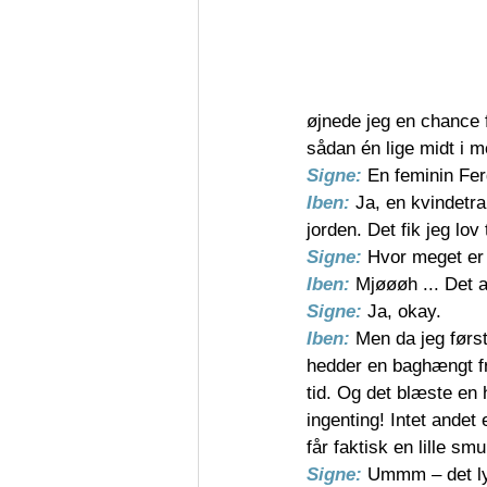
øjnede jeg en chance fo
sådan én lige midt i m
Signe: 
En feminin Fe
Iben: 
Ja, en kvindetrak
jorden. Det fik jeg lov
Signe: 
Hvor meget er
Iben: 
Mjøøøh ... Det a
Signe: 
Ja, okay.
Iben: 
Men da jeg førs
hedder en baghængt fræ
tid. Og det blæste en 
ingenting! Intet andet
får faktisk en lille sm
Signe: 
Ummm – det lyd