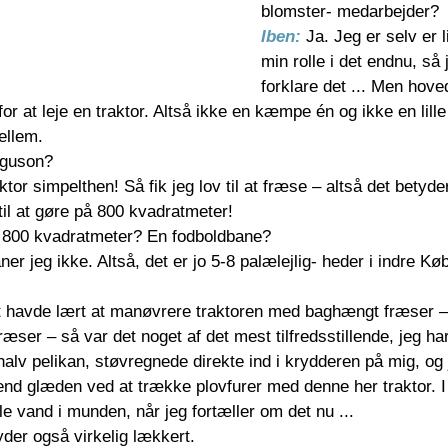
blomster- medarbejder?
Iben: 
Ja. Jeg er selv er l
min rolle i det endnu, så 
forklare det ... Men hoved
r at leje en traktor. Altså ikke en kæmpe én og ikke en lille
ellem. 
rguson?
tor simpelthen! Så fik jeg lov til at fræse – altså det betyd
 til at gøre på 800 kvadratmeter!
 800 kvadratmeter? En fodboldbane?  
ner jeg ikke. Altså, det er jo 5-8 palælejlig- heder i indre K
t havde lært at manøvrere traktoren med baghængt fræser – 
ser – så var det noget af det mest tilfredsstillende, jeg har
halv pelikan, støvregnede direkte ind i krydderen på mig, o
 end glæden ved at trække plovfurer med denne her traktor. I
ule vand i munden, når jeg fortæller om det nu ... 
er også virkelig lækkert.