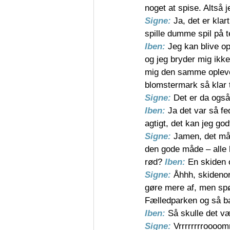
noget at spise. Altså 
Signe: 
Ja, det er klar
spille dumme spil på 
Iben: 
Jeg kan blive op
og jeg bryder mig ikke
mig den samme oplevel
blomstermark så klar til
Signe: 
Det er da også
Iben: 
Ja det var så 
agtigt, det kan jeg god
Signe: 
Jamen, det må
den gode måde – alle 
rød? 
Iben: 
En skiden 
Signe: 
Åhhh, skidenor
gøre mere af, men spør
Fælledparken og så b
Iben: 
Så skulle det v
Signe: 
Vrrrrrrrroo